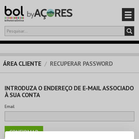
Olá,
iniciar sessão
PT
0
CARRINHO
ÁREA CLIENTE
RECUPERAR PASSWORD
EVENTOS
INTRODUZA O ENDEREÇO DE E-MAIL ASSOCIADO
CARTÕES
À SUA CONTA
PRODUTOS
Email