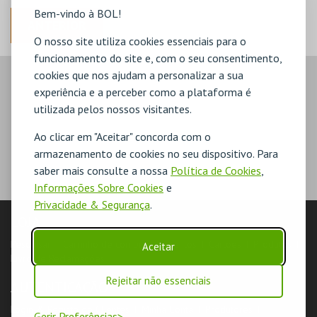
Bem-vindo à BOL!
ANTERIOR
O nosso site utiliza cookies essenciais para o
funcionamento do site e, com o seu consentimento,
cookies que nos ajudam a personalizar a sua
experiência e a perceber como a plataforma é
utilizada pelos nossos visitantes.
Ao clicar em "Aceitar" concorda com o
armazenamento de cookies no seu dispositivo. Para
saber mais consulte a nossa
Política de Cookies
,
Informações Sobre Cookies
e
Privacidade & Segurança
.
LOJA
Pesquisar
Carrinho de compras
Eventos
Cartões
Produtos
Aceitar
Livro de Reclamações
Rejeitar não essenciais
AUTENTICAÇÃO
Login & Registo de Clientes
Minha Conta
Produtores
Gerir Preferências