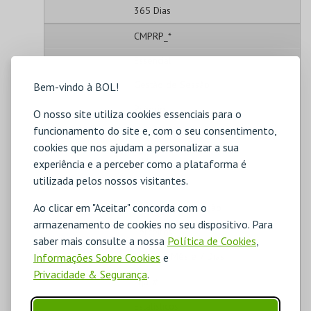
365 Dias
CMPRP_*
Essencial
Gestão de Sessão
Bem-vindo à BOL!
Próprio
O nosso site utiliza cookies essenciais para o
funcionamento do site e, com o seu consentimento,
2 Dias
cookies que nos ajudam a personalizar a sua
_ga
experiência e a perceber como a plataforma é
utilizada pelos nossos visitantes.
Estatísticos
Ao clicar em "Aceitar" concorda com o
Análise de Utilização
armazenamento de cookies no seu dispositivo. Para
Terceiros
saber mais consulte a nossa
Política de Cookies
,
1 Ano, 1 Mês e 7 Dias
Informações Sobre Cookies
e
Privacidade & Segurança
.
_ga_#
Estatísticos